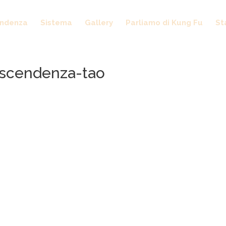
endenza
Sistema
Gallery
Parliamo di Kung Fu
St
iscendenza-tao