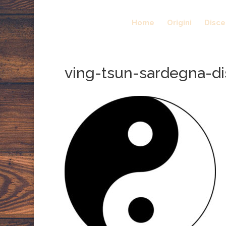
Home
Origini
Disc
ving-tsun-sardegna-d